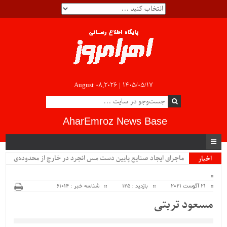
August 08,2026 |
۱۴۰۵/۰۵/۱۷
AharEmroz News Base
ماجرای ایجاد صنایع پایین دست مس انجرد در خارج از محدوده‌ی
اخبار
ویژه
شهرستان اهر چیست؟!!...
21 آگوست 2021
بازدید : 125
شناسه خبر : 61014
مسعود تربتی