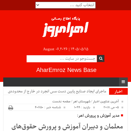
August 06,2026 |
۱۴۰۵/۰۵/۱۵
AharEmroz News Base
ماجرای ایجاد صنایع پایین دست مس انجرد در خارج از محدوده‌ی
اخبار
ویژه
شهرستان اهر چیست؟!!...
آخرین عناوین اخبار
/
شهرستان اهر
/
صفحه نخست
05 می 2018
بازدید : 1099
شناسه خبر : 40750
مدیر آموزش و پرورش اهر:
معلمان و دبیران آموزش و پرورش حقوق‌های