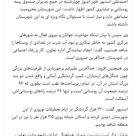
احمدعلی اسدپور ظهر امروز چهارشنبه در جمع مدیران صندوق بیمه
روستایی و عشایری کشور اظهار داشت: این شهرستان محرومیت
مضاعفی دارد و نیاز است تا مسئولان نگاه ویژه ای به این شهرستان
داشته باشند.
وی سپس با بیان اینکه مهاجرت جوانان و نیروی فعال به شهرهای
مرکزی کشور به خاطر بیکاری و نبود آب شرب در تعدادی از روستاها را
شاهد هستیم، گفت: ایجاد نمایندگی اداره تعاون، کار و رفاه اجتماعی
در شهرستان خداآفرین ضروری است.
وی همچنین افزود: خداآفرین علیرغم برخورداری از ظرفیت‌های بزرگی
چون جنگل‌های ارسباران، کمپ گردشگری آینالی و واقع شدن دو سد
بزرگ استان در آن، در تمام زیرساخت‌ها عقب است بطوری که ۹۶
درصد جمعیت آن روستایی است و تنها ۲۶ درصد راه‌های روستایی‌اش،
آسفالت است.
اسدپور گفت: ۱۳۰ هزار گردشگر در ایام تعطیلات نوروزی از این
شهرستان دیدن کردند و اسکان شبانه‌ روزی ۳۵ هزار نفر را نیز در این
منطقه شاهد بودیم.
شایان ذکر است نشست شورای هماهنگی ادارات تابعه وزارت تعاون،