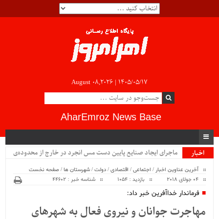
August 08,2026 |
۱۴۰۵/۰۵/۱۷
AharEmroz News Base
ماجرای ایجاد صنایع پایین دست مس انجرد در خارج از محدوده‌ی
اخبار
ویژه
شهرستان اهر چیست؟!!...
آخرین عناوین اخبار
/
اجتماعی
/
اقتصادی
/
دولت
/
شهرستان ها
/
صفحه نخست
04 جولای 2018
بازدید : 1054
شناسه خبر : 44602
فرماندار خداآفرین خبر داد:
مهاجرت جوانان و نیروی فعال به شهرهای