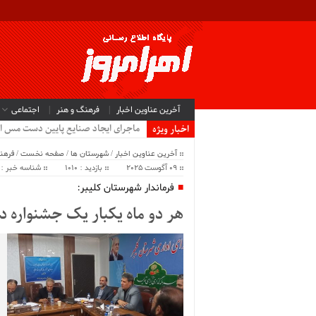
آخرین عناوین اخبار
فرهنگ و هنر
اجتماعی
ماجرای ایجاد صنایع پایین دست مس ا
اخبار ویژه
آخرین عناوین اخبار
/
شهرستان ها
/
صفحه نخست
/
فرهن
09 آگوست 2025
بازدید : 1010
شناسه خبر : 64256
فرماندار شهرستان کلیبر:
هر دو ماه یکبار یک جشنواره د