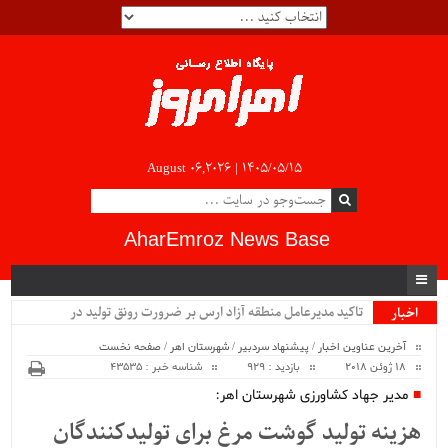
August 06,2026 |
۱۴۰۵/۰۵/۱۵
AharEmroz News Base
تاکید مدیرعامل منطقه آزاد ارس بر ضرورت رونق تولید در
اخبار
ویژه
صنعتی‌ترین منطقه آزاد ایران...
آخرین عناوین اخبار
/
پیشنهاد سردبیر
/
شهرستان اهر
/
صفحه نخست
18 ژوئن 2018
بازدید : 929
شناسه خبر : 43535
مدیر جهاد کشاورزی شهرستان اهر:
هزینه تولید گوشت مرغ برای تولیدکنندگان