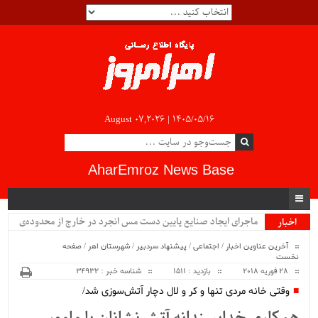
August 07,2026 |
۱۴۰۵/۰۵/۱۶
AharEmroz News Base
ماجرای ایجاد صنایع پایین دست مس انجرد در خارج از محدوده‌ی
اخبار
ویژه
شهرستان اهر چیست؟!!...
آخرین عناوین اخبار
/
اجتماعی
/
پیشنهاد سردبیر
/
شهرستان اهر
/
صفحه
نخست
28 فوریه 2018
بازدید : 1511
شناسه خبر : 34932
وقتی خانه مردی تنها و کر و لال دچار آتش‌سوزی شد/