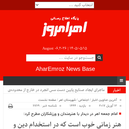
August 06,2026 |
۱۴۰۵/۰۵/۱۵
AharEmroz News Base
ماجرای ایجاد صنایع پایین دست مس انجرد در خارج از محدوده‌ی
اخبار
ویژه
شهرستان اهر چیست؟!!...
آخرین عناوین اخبار
/
اجتماعی
/
شهرستان اهر
/
صفحه نخست
12 آوریل 2017
بازدید : 1444
شناسه خبر : 6769
امام جمعه اهر در دیدار با هنرمندان و ورزشکاران مطرح کرد:
هنر زمانی خوب است که در استخدام دین و