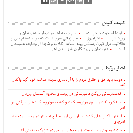
کلمات کلیدی
آیت‌الله جواد حاجی‌زاده
امام جمعه اهر در دیدار با هنرمندان و
ورزشکاران
اهرامروز
هنر زمانی خوب است که در استخدام دین و
عقلانیت قرار گیرد/ رساندن پیام اسلام، انقلاب و شهدا از وظایف هنرمندان
است
هنرمندان و ورزشکاران شهرستان اهر
اخبار مرتبط
دولت باید حق و حقوق مردم را با آزادسازی سهام عدالت خود آنها واگذار
کند
خدمت‌رسانی رایگان دامپزشکی در روستای محروم آستمال ورزقان
دستگيری ۲ نفر سارق موتورسیکلت و کشف موتورسیکلت‌های سرقتی در
اهر
استقرار اکیپ های گشت و بازرسی امور منابع آب اهر در مسیر رودخانه
اهرچای
بازدید معاون وزیر صمت از واحدهای تولیدی در شهرک صنعتی اهر