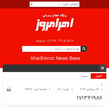
August 08,2026 |
۱۴۰۵/۰۵/۱۷
AharEmroz News Base
سیب کشا_
اخبار
ویژه
22 سپتامبر 2024
بازدید : 67
شناسه خبر : 62428
171341986