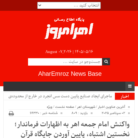
August 07,2026 |
۱۴۰۵/۰۵/۱۶
AharEmroz News Base
.
اخبار
ویژه
آخرین عناوین اخبار
/
شهرستان اهر
/
صفحه نخست
/
ویژه
02 سپتامبر 2025
بازدید : 809
شناسه خبر : 64330
واکنش امام جمعه اهر به اظهارات فرماندار؛
نخستین اشتباه، پایین آوردن جایگاه قرآن