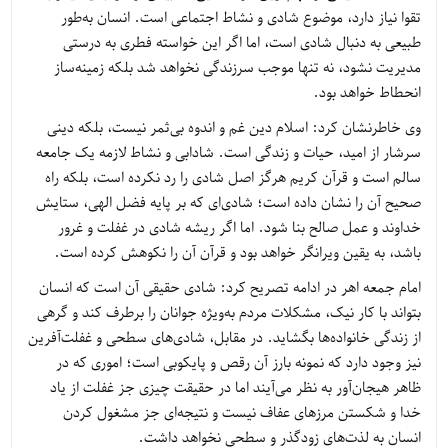
تقوا نیاز دارد، موضوع شادی و نشاط اجتماعی است. انسان به‌طور
طبیعی به دنبال شادی است، اما اگر این خواسته فطری به درستی
مدیریت نشود، نه تنها موجب سرزندگی نخواهد شد بلکه زمینه‌ساز
انحطاط خواهد بود.
وی خاطرنشان کرد: اسلام دین غم و اندوه بی‌ثمر نیست، بلکه دینی
سرشار از امید، حیات و زندگی است. شادابی و نشاط لازمه یک جامعه
سالم است و قرآن کریم هرگز اصل شادی را رد نکرده است، بلکه راه
صحیح آن را نشان داده است؛ شادی‌ای که بر پایه فضل الهی، ستایش
خداوند و عمل صالح بنا شود. اما اگر ریشه شادی در غفلت و غرور
باشد، به یقین ویرانگر خواهد بود و قرآن آن را نکوهش کرده است.
امام جمعه اهر در ادامه تصریح کرد: شادی حقیقی آن است که انسان
بتواند با کار نیک، مشکلات مردم به‌ویژه جوانان را برطرف کند و گرهی
از زندگی خانواده‌ها بگشاید. در مقابل، شادی‌های سطحی و غفلت‌آفرین
نیز وجود دارد که نمونه بارز آن رقص و پایکوبی است؛ اموری که در
ظاهر هیجان‌آور به نظر می‌آیند اما در حقیقت چیزی جز غفلت از یاد
خدا و شکستن مرزهای عفاف نیست و نتیجه‌ای جز مشغول کردن
انسان به لذت‌های زودگذر و سطحی نخواهد داشت.