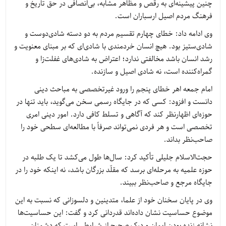
چنین پیشینه‌ای به رقص و مظاهر مشابه، بی‌انصافی در حق تاریخ و
فرهنگ مردم اصیل ارسباران است.
وی ادامه داد: خطای چهارم تقسیم مردم به دو دسته شادی‌دوست و
شادی‌ستیز بود. هیچ انسان خردمندی با شادی‌ای که بر مبنای معنویت و
رشد انسان باشد مخالفتی ندارد؛ اعتراض به شادی‌های غفلت‌زا و
گمراه‌کننده است، نه شادی اصیل و سازنده.
امام جمعه اهر خطای پنجم را ورود غیرتخصصی به مباحث دینی
دانست و افزود: کسی که در جایگاه رسمی سخن می‌گوید، باید تنها در
حوزه‌ای اظهارنظر کند که آگاهی و تسلط کافی دارد. امور دینی امری
تخصصی است و هر فردی نمی‌تواند صرفاً با مطالعه‌ای سطحی خود را
صاحب‌نظر بداند.
حجت‌الاسلام جلیلی تأکید کرد: سال‌ها طول می‌کشد تا یک طلبه در
حوزه علمیه به مرحله‌ای برسد که مقلّد بزرگان باشد، نه اینکه خود را در
جایگاه مرجع و صاحب‌نظر ببیند.
وی در پایان سخنان خود از علما، متدینین و دلسوزانی که نسبت به این
موضوع حساسیت نشان داده‌اند قدردانی کرد و گفت: این حساسیت‌ها
نشانه زنده بودن ایمان و درک صحیح از شرایطی است که دشمنان