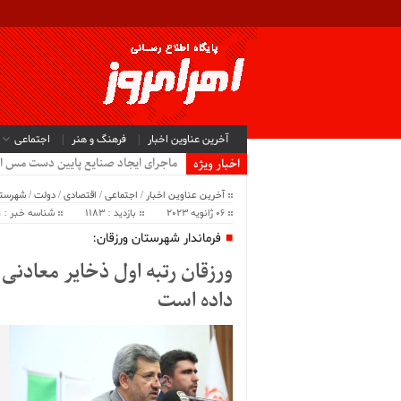
آخرین عناوین اخبار
فرهنگ و هنر
اجتماعی
ماجرای ایجاد صنایع پایین دست مس ا
اخبار ویژه
آخرین عناوین اخبار
/
اجتماعی
/
اقتصادی
/
دولت
/
شهرستا
06 ژانویه 2023
بازدید : 1183
شناسه خبر : 61909
فرماندار شهرستان ورزقان:
ورزقان رتبه اول ذخایر معادن
داده است