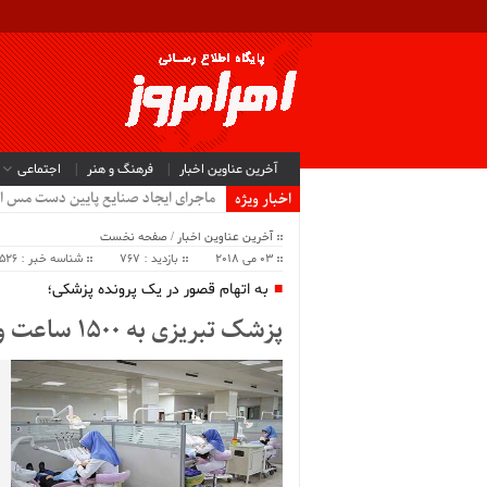
آخرین عناوین اخبار
فرهنگ و هنر
اجتماعی
ماجرای ایجاد صنایع پایین دست مس ا
اخبار ویژه
آخرین عناوین اخبار
/
صفحه نخست
03 می 2018
بازدید : 767
شناسه خبر : 40526
به اتهام قصور در یک پرونده پزشکی؛
پزشک تبریزی به ۱۵۰۰ ساعت ویزیت رایگان محکوم شد