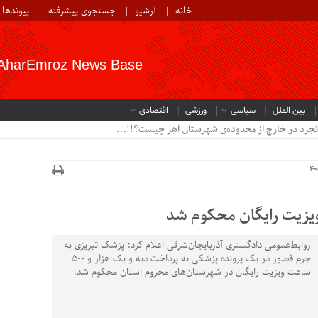
خانه
آرشیو
جستجوی پیشرفته
پیوندها
AharEmroz News Base
بین الملل
سیاسی
ورزشی
اقتصادی
نجرد در خارج از محدوده‌ی شهرستان اهر چیست؟!!...
روابط‌عمومی دادگستری آذربایجان‌شرقی اعلام کرد: پزشک تبریزی به
جرم قصور در یک پرونده پزشکی به پرداخت دیه و یک هزار و ۵۰۰
ساعت ویزیت رایگان در شهرستان‌های محروم استان محکوم شد.