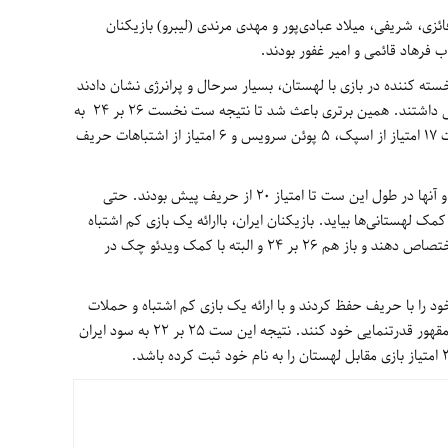
زی، شریفی، میلاد عبادی‌پور و مهدی مرندی (لیبرو) بازیکنان
 فرهاد قائمی و امیر غفور بودند.
سته کننده در بازی با لهستان، بسیار سرحال و پرانرژی نشان دادند
و در اسپک و سرویس عملکرد و آمار قابل قبولی داشتند. همین برتری باعث شد تا نتیجه ست نخست 26 بر 24 به
سود آنها رقم بخورد. تیم ایران در پایان این ست 17 امتیاز از اسپک، 5 پوئن سرویس و 6 امتیاز از اشتباهات حریف
ست دوم نیز با برتری بازیکنان ایران شروع شد و آنها در طول این ست تا امتیاز 20 از حریف پیش بودند. حتی
 لهستانی‌ها بیاید. بازیکنان ایران، باارائه یک بازی کم اشتباه
توانستند امتیازات حساس این ست را به خود اختصاص دهند و باز هم 26 بر 24 و البته با کمک ویدئو چک در
ود را با حریف حفظ کردند و با ارائه یک بازی کم اشتباه و حملات
موثرتر توانستند مدافع عنوان قهرمانی جهان را مقهور قدرتنمایی خود کنند. نتیجه این ست 25 بر 22 به سود ایران