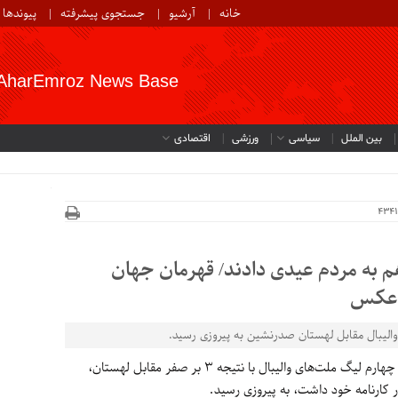
خانه
آرشیو
جستجوی پیشرفته
پیوندها
AharEmroz News Base
بین الملل
سیاسی
ورزشی
اقتصادی
هم به مردم عیدی دادند/ قهرمان جهان
+ عکس
 والیبال مقابل لهستان صدرنشین به پیروزی رسید.
، تیم ملی ایران در آغاز هفته چهارم لیگ ملت‌‌های والیبال با نتیجه 3 بر صفر مقابل لهستان،
ارنامه خود داشت، به پیروزی رسید.