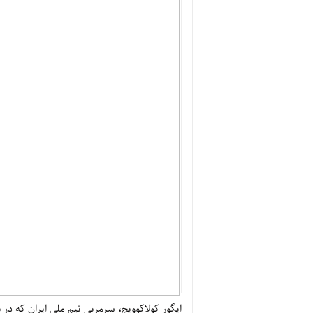
ایگور کولاکوویچ، سرمربی تیم ملی ایران که در 