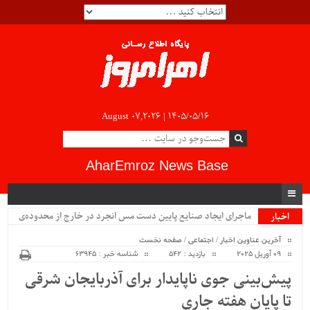
August 07,2026 |
۱۴۰۵/۰۵/۱۶
AharEmroz News Base
ماجرای ایجاد صنایع پایین دست مس انجرد در خارج از محدوده‌ی
اخبار
ویژه
شهرستان اهر چیست؟!!...
آخرین عناوین اخبار
/
اجتماعی
/
صفحه نخست
09 آوریل 2025
بازدید : 542
شناسه خبر : 63945
پیش‌بینی جوی ناپایدار برای آذربایجان شرقی
تا پایان هفته‌ جاری