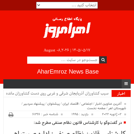
August 08,2026 |
۱۴۰۵/۰۵/۱۷
AharEmroz News Base
سیب کشاورزان آذربایجان شرقی و غربی روی دست کشاورزان مانده
اخبار
ویژه
است...
آخرین عناوین اخبار
/
اجتماعی
/
اقتصاد ایران
/
پیشخوان
/
پیشنهاد سردبیر
/
شهرستان اهر
/
صفحه نخست
02 ژانویه 2022
بازدید : 1995
شناسه خبر : 61366
در گفت‌و‌گو با کارشناس قانون نظام صنفی مطرح شد: