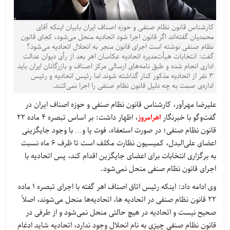
کارشناس قانون نظام صنفی و حوزه اصناف ایران بابیان اینکه آقای
محمدیان گفته‌اند اگر قانون اجرا شود اتحادیه منحل می‌شود، کجای قانون
نظام صنفی نوشته است اجرای قانون منجر به انحلال اتحادیه می‌شود؟
گفت: انتخابات هیأت‌مدیره اتحادیه عکاسان اهر بعد از رأی دیوان عدالت
اداری انجام شده و طبق نامه‌های ارسالی مرکز اصناف و بازرگانان ایران باید
۳ نفر از اتحادیه مذکور کنار گذاشته شوند اما رئیس اتحادیه و رئیس
اداره‌ی صمت به چه دلیل قانون نظام صنفی را اجرا نمی‌کنند.
علیرضا مهرآور، کارشناس قانون نظام صنفی و حوزه اصناف ایران در
گفت‌وگو با خبرنگار
اهرامروز
، اظهار داشت: بر اساس تبصره ۴ ماده ۲۲
قانون نظام صنفی؛ در صورت استعفاء، فوت یا و… با وجود جایگزینی
اعضای علی‌البدل، کمیسیون نظارت مکلف است تا ظرف ۶ ماه نسبت
به برگزاری انتخابات برای اعضای جایگزین اقدام کند، پس اتحادیه با
اجرای قانون نظام صنفی منحل نمی‌شود.
وی ادامه داد: اینکه رئیس اتاق اصناف اهر گفته با اجرای تبصره ۱ ماده
۲۲ قانون نظام صنفی در اتحادیه ها، اتحادیه‌ها منحل می‌شوند، اصلاً
صحیح نیست و اتحادیه در هیچ حالتی منحل نمی‌شود و از طرفی در
قانون نظام صنفی چیزی به نام انحلال وجود ندارد، اتحادیه شاید ادغام