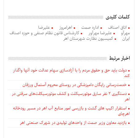
کلمات کلیدی
اتاق اصناف
اداره صمت
اهرامروز
علیرضا
مهرآو
علیرضا مهرآور
کارشناس قانون نظام صنفی و حوزه اصناف
ایران
کمیسیون نظارت شهرستان اهر
اخبار مرتبط
دولت باید حق و حقوق مردم را با آزادسازی سهام عدالت خود آنها واگذار
کند
خدمت‌رسانی رایگان دامپزشکی در روستای محروم آستمال ورزقان
دستگيری ۲ نفر سارق موتورسیکلت و کشف موتورسیکلت‌های سرقتی در
اهر
استقرار اکیپ های گشت و بازرسی امور منابع آب اهر در مسیر رودخانه
اهرچای
بازدید معاون وزیر صمت از واحدهای تولیدی در شهرک صنعتی اهر