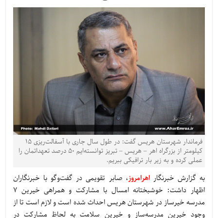
فرماندار شهرستان هریس گفت: در طول سال جاری با آسفالت‌ریزی ۱۵
کیلومتر از بزرگراه اهر – هریس – تبریز توانسته‌ایم ۵۰ درصد تعهداتمان را
عملی کرده و به زیر بار ترافیکی ببریم.
به گزارش خبرنگار
اهرامروز
، صابر تقویمی در گفت‌وگو با خبرنگاران
اظهار داشت: خوشبختانه امسال با مشارکت و همراهی خیرین 7
مدرسه خیرساز در شهرستان هریس احداث شده است و لازم است تا از
وجود خیرین مدرسه‌ساز و خیرین سلامت به لحاظ مشارکت در