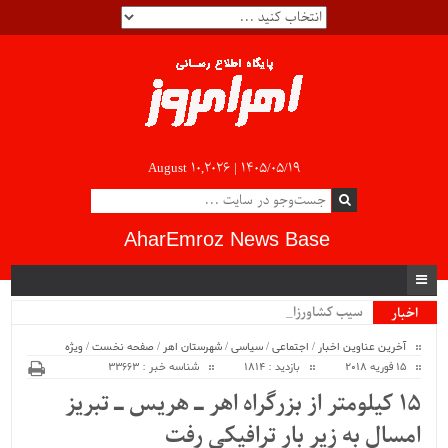
August 10,2026 |
۱۴۰۵/۰۵/۱۹
AharEmroz News Base
سیب کشاورزان آذر.
اخبار
ویژه
آخرین عناوین اخبار
/
اجتماعی
/
سیاسی
/
شهرستان اهر
/
صفحه نخست
/
ویژه
15 فوریه 2018
بازدید : 1814
شناسه خبر : 33663
۱۵ کیلومتر از بزرگراه اهر ـ هریس ـ تبریز
امسال به زیر بار ترافیکی رفت