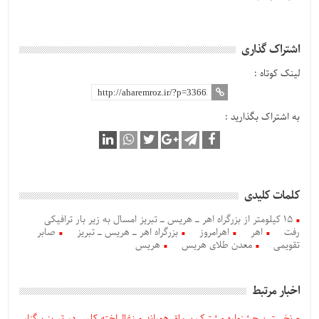
اشتراک گذاری
لینک کوتاه :
به اشتراک بگذارید :
کلمات کلیدی
۱۵ کیلومتر از بزرگراه اهر ـ هریس ـ تبریز امسال به زیر بار ترافیکی
رفت
اهر
اهرامروز
بزرگراه اهر ـ هریس ـ تبریز
صابر
تقویمی
معدن طلای هریس
هریس
اخبار مرتبط
نخستین جشنواره مشترک سماق هوراند و زغال‌اخته کلیبر در تبریز برگزار