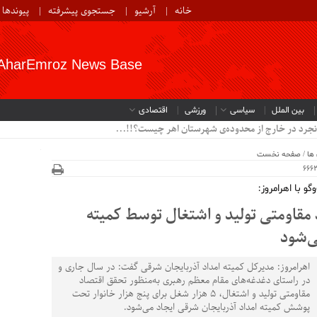
خانه
آرشیو
جستجوی پیشرفته
پیوندها
AharEmroz News Base
بین الملل
سیاسی
ورزشی
اقتصادی
نجرد در خارج از محدوده‌ی شهرستان اهر چیست؟!!...
ها
/
صفحه نخست
و با اهرامروز:
 مقاومتی تولید و اشتغال توسط کمیته
ی‌شود
اهرامروز: مدیرکل کمیته امداد آذربایجان شرقی گفت: در سال جاری و
در راستای دغدغه‌های مقام معظم رهبری به‌منظور تحقق اقتصاد
مقاومتی تولید و اشتغال، 5 هزار شغل برای پنج هزار خانوار تحت
پوشش کمیته امداد آذربایجان شرقی ایجاد می‌شود.