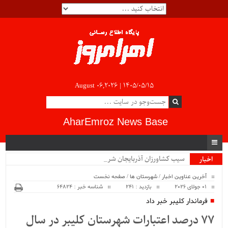
August 06,2026 |
۱۴۰۵/۰۵/۱۵
AharEmroz News Base
سیب کشاورزان آذربایجان شرقی و_
اخبار
ویژه
آخرین عناوین اخبار
/
شهرستان ها
/
صفحه نخست
01 جولای 2026
بازدید : 241
شناسه خبر : 64824
فرماندار کلیبر خبر داد
77 درصد اعتبارات شهرستان کلیبر در سال