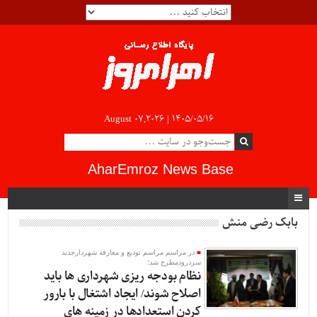
August 07,2026 |
۱۴۰۵/۰۵/۱۶
AharEmroz News Base
بابک رضی منش
در مراسم مراسم تودیع و معارفه شهردارجدید
سردرودمطرح شد؛
نظام بودجه ریزی شهرداری ها باید
اصلاح شوند/ ایجاد اشتغال با بارور
کردن استعدادها در زمینه های