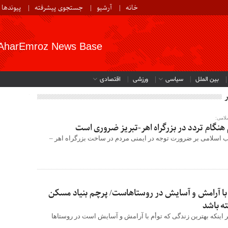
خانه
آرشیو
جستجوی پیشرفته
پیوندها
AharEmroz News Base
بین الملل
سیاسی
ورزشی
اقتصادی
لامی:
هنگام تردد در بزرگراه اهر-تبریز ضروری است
ب اسلامی بر ضرورت توجه در ایمنی مردم در ساخت بزرگراه اهر –
 با آرامش و آسایش در روستاهاست/ پرچم بنیاد مسکن
ته باشد
 بر اینکه بهترین زندگی که توأم با آرامش و آسایش است در روستاها