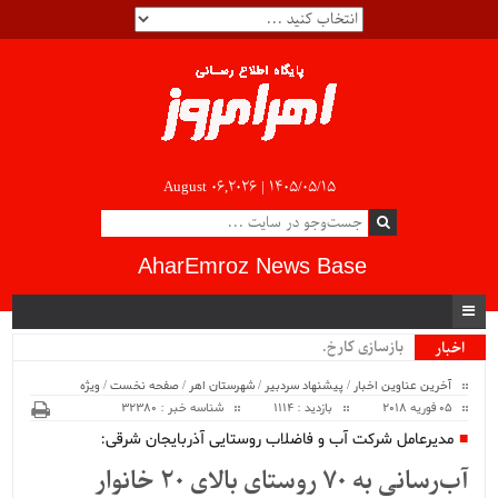
August 06,2026 |
۱۴۰۵/۰۵/۱۵
AharEmroz News Base
بازسازی کارخانه_
اخبار
ویژه
آخرین عناوین اخبار
/
پیشنهاد سردبیر
/
شهرستان اهر
/
صفحه نخست
/
ویژه
05 فوریه 2018
بازدید : 1114
شناسه خبر : 32380
مدیرعامل شرکت آب و فاضلاب روستایی آذربایجان شرقی:
آب‌رسانی به 70 روستای بالای 20 خانوار