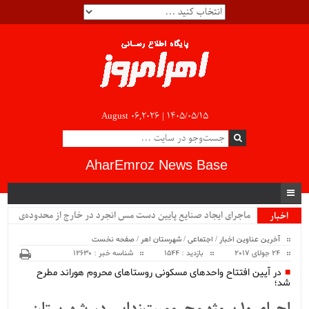
August 06,2026 |
۱۴۰۵/۰۵/۱۵
AharEmroz News Base
ماجرای ایجاد صنایع پایین دست مس انجرد در خارج از محدوده‌ی
اخبار
ویژه
شهرستان اهر چیست؟!!...
آخرین عناوین اخبار
/
اجتماعی
/
شهرستان اهر
/
صفحه نخست
24 جولای 2017
بازدید : 1544
شناسه خبر : 12630
در آیین افتتاح واحدهای مسکونی روستاهای محروم هوراند مطرح
شد؛