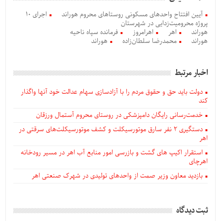
آیین افتتاح واحدهای مسکونی روستاهای محروم هوراند
اجرای 10
پروژه محرومیت‌زدایی در شهرستان
هوراند
اهر
اهرامروز
فرمانده سپاه ناحیه
هوراند
محمدرضا سلطان‌زاده
هوراند
اخبار مرتبط
دولت باید حق و حقوق مردم را با آزادسازی سهام عدالت خود آنها واگذار
کند
خدمت‌رسانی رایگان دامپزشکی در روستای محروم آستمال ورزقان
دستگيری ۲ نفر سارق موتورسیکلت و کشف موتورسیکلت‌های سرقتی در
اهر
استقرار اکیپ های گشت و بازرسی امور منابع آب اهر در مسیر رودخانه
اهرچای
بازدید معاون وزیر صمت از واحدهای تولیدی در شهرک صنعتی اهر
ثبت دیدگاه