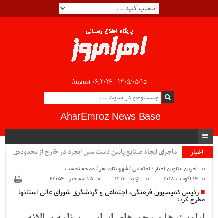
August 06,2026 |
۱۴۰۵/۰۵/۱۵
AharEmroz News Base
ماجرای ایجاد صنایع پایین دست مس انجرد در خارج از محدوده‌ی
اخبار
ویژه
شهرستان اهر چیست؟!!...
آخرین عناوین اخبار
/
اجتماعی
/
شهرستان اهر
/
صفحه نخست
14 آگوست 2018
بازدید : 1316
شناسه خبر : 47054
رئیس کمیسیون فرهنگی، اجتماعی و گردشگری شورای عالی استانها
مطرح کرد: