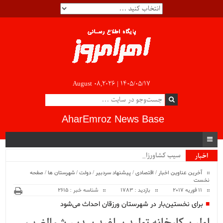
August 08,2026 |
۱۴۰۵/۰۵/۱۷
AharEmroz News Base
سیب کشاورزان آذر.
اخبار
ویژه
آخرین عناوین اخبار
/
اقتصادی
/
پیشنهاد سردبیر
/
دولت
/
شهرستان ها
/
صفحه
نخست
11 فوریه 2017
بازدید : 1783
شناسه خبر : 2615
برای نخستین‌بار در شهرستان ورزقان احداث می‌شود