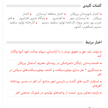
کلمات کلیدی
اخبار شهرستان ورزقان
اخبار منطقه ارسباران
اخبار
ورزقان
ارسباران نیوز
اهرامروز
پایگاه خبری اهرامروز
قمر
ضرب پور مدیر پروژه کارخانه تولید سلفید سدیم
کارخانه تولید سلفید
سدیم شمالغرب کشور
اخبار مرتبط
دولت باید حق و حقوق مردم را با آزادسازی سهام عدالت خود آنها واگذار
کند
خدمت‌رسانی رایگان دامپزشکی در روستای محروم آستمال ورزقان
دستگيری ۲ نفر سارق موتورسیکلت و کشف موتورسیکلت‌های سرقتی در
اهر
استقرار اکیپ های گشت و بازرسی امور منابع آب اهر در مسیر رودخانه
اهرچای
بازدید معاون وزیر صمت از واحدهای تولیدی در شهرک صنعتی اهر