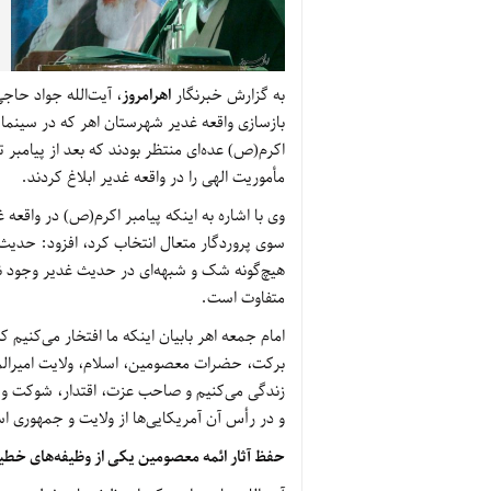
به گزارش خبرنگار
اهرامروز
، آیت‌الله جواد حاجی
بازسازی واقعه غدیر شهرستان اهر که در سینما
اکرم(ص) عده‌ای منتظر بودند که بعد از پیامبر
مأموریت الهی را در واقعه غدیر ابلاغ کردند.
وی با اشاره به اینکه پیامبر اکرم(ص) در واقعه غ
سوی پروردگار متعال انتخاب کرد، افزود: حدیث
هیچ‌گونه شک و شبهه‌ای در حدیث غدیر وجود ند
متفاوت است.
امام جمعه اهر بابیان اینکه ما افتخار می‌کنیم 
برکت، حضرات معصومین، اسلام، ولایت امیرالم
زندگی می‌کنیم و صاحب عزت، اقتدار، شوکت و ق
و در رأس آن آمریکایی‌ها از ولایت و جمهوری ا
حفظ آثار ائمه معصومین یکی از وظیفه‌های خط