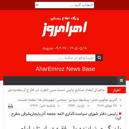
August 09,2026 |
۱۴۰۵/۰۵/۱۸
AharEmroz News Base
ماجرای ایجاد صنایع پایین دست مس انجرد در خارج از محدوده‌ی
اخبار
ویژه
شهرستان اهر چیست؟!!...
آخرین عناوین اخبار
/
پیشنهاد سردبیر
/
سیاسی
/
شهرستان ها
/
صفحه نخست
28 جولای 2017
بازدید : 1359
شناسه خبر : 13127
رئیس دفتر شورای سیاست‌گذاری ائمه جمعه آذربایجان‌شرقی مطرح
کرد؛