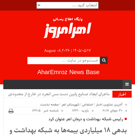
August 08,2026 |
۱۴۰۵/۰۵/۱۷
AharEmroz News Base
ماجرای ایجاد صنایع پایین دست مس انجرد در خارج از محدوده‌ی
اخبار
ویژه
شهرستان اهر چیست؟!!...
آخرین عناوین اخبار
/
اجتماعی
/
شهرستان اهر
/
صفحه نخست
30 جولای 2017
بازدید : 1431
شناسه خبر : 13205
رئیس شبکه بهداشت و درمان اهر عنوان کرد
بدهی ۱۸ میلیاردی بیمه‌ها به شبکه بهداشت و