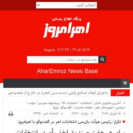
August 07,2026 |
۱۴۰۵/۰۵/۱۶
AharEmroz News Base
ماجرای ایجاد صنایع پایین دست مس انجرد در خارج از محدوده‌ی
اخبار
ویژه
شهرستان اهر چیست؟!!...
آخرین عناوین اخبار
/
انتخابات
/
انتخابات 96
/
پیشنهاد سردبیر
/
دولت
/
سیاسی
/
شهرستان اهر
/
صفحه نخست
/
گفت‌وگو
/
ویژه
05 آوریل 2017
بازدید : 1689
شناسه خبر : 6325
تکرار/ رئیس هیأت بازرسی انتخابات اهر در گفت‌وگو با اهرامروز: