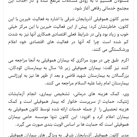
مسئولان هستیم تا به زودی مشکلات مرتفع شده و کار احداث این
مجتمع خدماتی رفاهی آغاز شود.
مدیر کانون هموفیلی آذربایجان شرقی با اشاره به فعالیت خیرین با این
کانون، خاطرنشان کرد: پیش از این فعالیت خیرین با این مرکز خیلی
خوب و زیاد بود ولی در شرایط فعلی اقتصادی همکاری آنها نیز به شدت
کم شده است چرا که آنها در فعالیت های اقتصادی خود اعلام
ورشکستگی می کنند.
اکرم طبق چی در مورد مراکزی که بیماران هموفیلی به آنجا مراجعه می
کنند نیز گفت: بیماران هموفیلی زیر ۱۵ سال به بیمارستان کودکان،
بزرگسالان به بیمارستان شهید قاضی و بعد از ظهر ها نیز به اورژانس
بیمارستان امام رضا علیه السلام مراجعه می کنند.
وی، کمک هزینه های درمانی، تشخیص بیماری، انجام آزمایشات
ژنتیک، حمایت از سرپرست خانوار که بیمار هموفیلی است و کمک
هزینه تحصیلی را از جمله خدمات ارائه شده توسط کانون هموفیلی به
بیماران اعلام کرد و افزود: این کانون تنها موسسه حامی بیماران
هموفیلی است که حمایت ها بر اساس الویت بندی صورت می گیرد.
مدیر کانون هموفیلی آذربایجان شرقی به ویژگی های بیماران هموفیلی