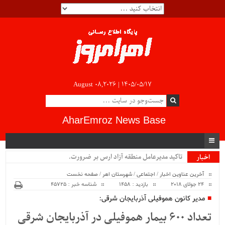
August 08,2026 |
۱۴۰۵/۰۵/۱۷
AharEmroz News Base
تاکید مدیرعامل منطقه آزاد ارس بر ضرورت رونق_
اخبار
ویژه
آخرین عناوین اخبار
/
اجتماعی
/
شهرستان اهر
/
صفحه نخست
24 جولای 2018
بازدید : 1458
شناسه خبر : 45725
مدیر کانون هموفیلی آذربایجان شرقی:
تعداد ۶۰۰ بیمار هموفیلی در آذربایجان شرقی