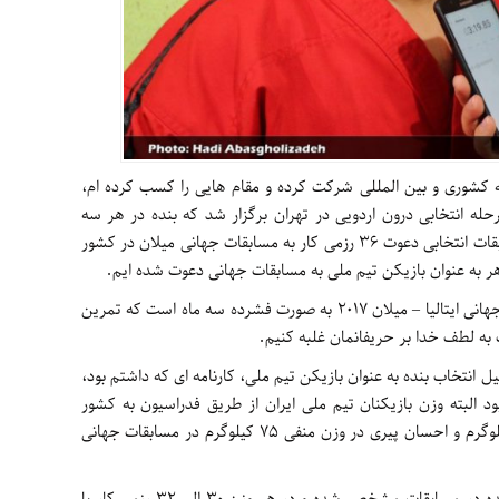
قه کشوری و بین المللی شرکت کرده و مقام هایی را کسب کرده ام،
رحله انتخابی درون اردویی در تهران برگزار شد که بنده در هر سه
مرحله حضور داشتم و نتیجه این اردوها و مسابقات انتخابی دعوت 36 رزمی کار به مسابقات جهانی میلان در کشور
اهر به عنوان بازیکن تیم ملی به مسابقات جهانی دعوت شده ایم.
محرم زاده ادامه داد: برای حضور در مسابقات جهانی ایتالیا – میلان 2017 به صورت فشرده سه ماه است که تمرین
ت به لطف خدا بر حریفانمان غلبه کنیم.
 انتخاب بنده به عنوان بازیکن تیم ملی، کارنامه ای که داشتم بود،
البته وزن بازیکنان تیم ملی ایران از طریق فدراسیون به کشور
میزبان اعلام شده که بنده در وزن منفی 91 کیلوگرم و احسان پیری در وزن منفی 75 کیلوگرم در مسابقات جهانی