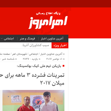
آخرین عناوین اخبار
فرهنگ و هنر
اجتماعی
سیب کشاورزان آذربایجان شرقی و غ
اخبار ویژه
آخرین عناوین اخبار
/
اجتماعی
/
شهرستان اهر
/
صفحه ن
01 نوامبر 2017
بازدید : 2847
شناسه خبر : 23297
بازیکن تیم ملی کیک بوکسینگ:
تمرینات فشرده 3
میلان 2017