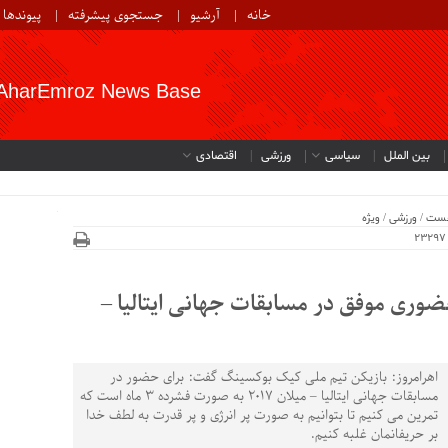
خانه
آرشیو
جستجوی پیشرفته
پیوندها
AharEmroz News Base
بین الملل
سیاسی
ورزشی
اقتصادی
ربی روی دست کش_
خست
/
ورزشی
/
ویژه
 ماهه برای حضوری موفق در مسابقات جهانی ایتالیا –
اهرامروز: بازیکن تیم ملی کیک بوکسینگ گفت: برای حضور در
مسابقات جهانی ایتالیا – میلان 2017 به صورت فشرده 3 ماه است که
تمرین می کنیم تا بتوانیم به صورت پر انرژی و پر قدرت به لطف خدا
بر حریفانمان غلبه کنیم.