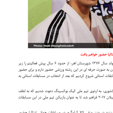
احسان پیری، اظهار کرد: بنده احسان پیری متولد سال 1376 شهرستان اهر، از حدود 6 سال پیش فعالیتم را زیر
کنون به صورت حرفه ای در این رشته ورزشی حضور دارم و برای حضور
بقات استانی شروع کردیم که بعد از انتخاب در مسابقات استانی به
 کشوری، به اردوی تیم ملی کیک بوکسینگ دعوت شدیم که به لطف
خدا زمینه دعوت به مسابقات جهانی ایتالیا – میلان 2017 فراهم شد تا به عنوان بازیکن تیم ملی در این مسابقات
بازیکن تیم ملی کیک بوکسینگ بابیان اینکه بنده در وزن منفی 75 کیلوگرم در مسابقات جهانی ایتالیا حضور