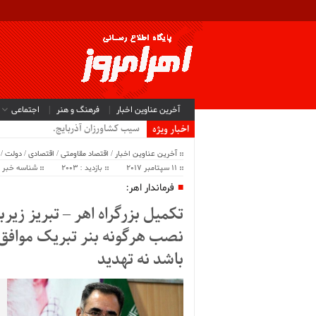
آخرین عناوین اخبار
فرهنگ و هنر
اجتماعی
سیب کشاورزان آذربایجان شرقی .
اخبار ویژه
آخرین عناوین اخبار
/
اقتصاد مقاومتی
/
اقتصادی
/
دولت
/
11 سپتامبر 2017
بازدید : 2003
شناسه خبر : 7668
فرماندار اهر:
تکمیل بزرگراه اهر – تبریز زیر
نصب هرگونه بنر تبریک موافق ن
باشد نه تهدید