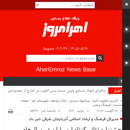
August 07,2026 |
۱۴۰۵/۰۵/۱۶
AharEmroz News Base
ماجرای ایجاد صنایع پایین دست مس انجرد در خارج از محدوده‌ی
اخبار
ویژه
شهرستان اهر چیست؟!!...
آخرین عناوین اخبار
/
پیشنهاد سردبیر
/
تئاتر یازدهم
/
شهرستان اهر
/
صفحه
نخست
/
فرهنگ و هنر
18 آگوست 2017
بازدید : 1811
شناسه خبر : 15267
مدیرکل فرهنگ و ارشاد اسلامی آذربایجان شرقی خبر داد