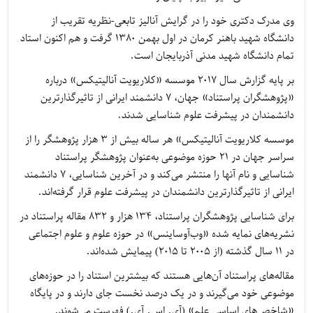
وی مدرک دکتری خود را در گرایش آنالیز تابعی-نظریه تقریب از
دانشگاه شهید باهنر کرمان در اول بهمن 1380 گرفت و هم اکنون استاد
تمام دانشگاه شهید مدنی آذربایجان است.
بر پایه گزارش سال 2017 موسسه «کلاریویت آنالیتیکس» درباره
«پژوهشگران پراستناد» جهان، 7 دانشمند ایرانی از تاثیرگذارترین
دانشمندان در پیشرفت علوم شناسایی شدند.
موسسه کلاریویت آنالیتیکس» هر ساله بیش از 3 هزار پژوهشگر را از
سراسر جهان در 21 حوزه موضوعی به‌عنوان پژوهشگر پراستناد
شناسایی و نام آنها را منتشر می‌کند و در آخرین شناسایی، 7 دانشمند
ایرانی از تاثیرگذارترین دانشمندان در پیشرفت علوم قرار گرفته‌اند.
برای شناسایی پژوهشگران پراستناد، 134 هزار و 832 مقاله پراستناد در
نشریه‌های نمایه شده «وب‌آوساینس» در حوزه علوم و علوم اجتماعی
در 11 سال گذشته (از 2005 تا 2015) پیمایش شده‌اند.
مقاله‌های پراستناد آن‌هایی هستند که بیشترین استناد را در حوزه‌های
موضوعی خود می‌گیرند و در یک درصد نخست جای دارند و در پایگاه
«شاخص‌های اساسی علم» (آی. اس. آی.) فهرست می‌شوند.