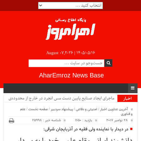
August 07,2026 |
۱۴۰۵/۰۵/۱۶
AharEmroz News Base
ماجرای ایجاد صنایع پایین دست مس انجرد در خارج از محدوده‌ی
اخبار
ویژه
شهرستان اهر چیست؟!!...
آخرین عناوین اخبار
/
امنیتی و دفاعی
/
پیشنهاد سردبیر
/
صفحه نخست
/
علم
و فناوری
28 نوامبر 2017
بازدید : 1650
شناسه خبر : 25998
در دیدار با نماینده ولی فقیه در آذربایجان شرقی: