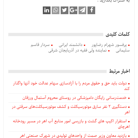
به اشتراک بگذارید :
کلمات کلیدی
پرفسور شهرام رضاپور
دانشمند ایرانی
سردار قاسم
سلیمانی
نماینده ولی فقیه در آذربایجان شرقی
اخبار مرتبط
دولت باید حق و حقوق مردم را با آزادسازی سهام عدالت خود آنها واگذار
کند
خدمت‌رسانی رایگان دامپزشکی در روستای محروم آستمال ورزقان
دستگيری ۲ نفر سارق موتورسیکلت و کشف موتورسیکلت‌های سرقتی در
اهر
استقرار اکیپ های گشت و بازرسی امور منابع آب اهر در مسیر رودخانه
اهرچای
بازدید معاون وزیر صمت از واحدهای تولیدی در شهرک صنعتی اهر