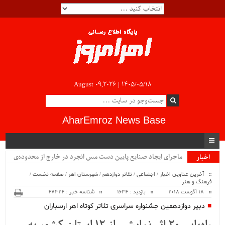
August 09,2026 |
۱۴۰۵/۰۵/۱۸
AharEmroz News Base
ماجرای ایجاد صنایع پایین دست مس انجرد در خارج از محدوده‌ی
اخبار
ویژه
شهرستان اهر چیست؟!!...
آخرین عناوین اخبار
/
اجتماعی
/
تئاتر دوازدهم
/
شهرستان اهر
/
صفحه نخست
/
فرهنگ و هنر
18 آگوست 2018
بازدید : 1634
شناسه خبر : 47324
دبیر دوازدهمین جشنواره سراسری تئاتر کوتاه اهر ارسباران