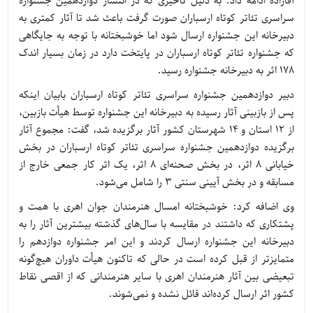
آقازاده ادامه داد: به دلیل تأخیری که در انتشار دوازدهمین جشنواره
سراسری تئاتر کوتاه ارسباران صورت گرفت باعث شد تا آثار کمتری به
دبیرخانه این جشنواره ارسال شود اما خوشبختانه با توجه به جایگاهی
که جشنواره تئاتر کوتاه ارسباران در پایتخت دارد در زمان بسیار اندک
178 اثر به دبیرخانه جشنواره رسید.
دبیر دوازدهمین جشنواره سراسری تئاتر کوتاه ارسباران بابیان اینکه
پس از بازبینی آثار رسیده به دبیرخانه این جشنواره توسط هیأت بازبین،
از 12 استان و 14 شهرستان کشور آثار برگزیده شد، گفت: مجموع آثار
برگزیده دوازدهمین جشنواره سراسری تئاتر کوتاه ارسباران در بخش
خیابانی 8 اثر، در بخش صحنه‌ای 8 اثر، یک اثر کار جمعی خارج از
مسابقه و در بخش آیینی سنتی 3 را شامل می‌شود.
وی اضافه کرد: خوشبختانه امسال هنرمندان جوان اهری با همت و
پشتکاری که داشتند در مقایسه با سال‌های گذشته بیشترین آثار را به
دبیرخانه این جشنواره ارسال کردند و این امر جشنواره دوازدهم را
متمایزتر از قبل کرده است در حالی که تاکنون هیأت داوران هیچ‌گونه
تبعیضی بین آثار هنرمندان اهری با سایر هنرمندانی که از اقصی نقاط
کشور اثر ارسال کرده‌اند قائل نشده و نمی‌شوند.