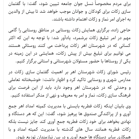
برای مردم مخصوصاً نسل جوان جامعه تبیین شود، گفت: با گفتمان
سازی زکات برای کودکان و جوانان موجب خواهد شد تا بیش از والدین
به اجرای امر نماز و زکات اهتمام داشته باشند.
حاجی زاده، برگزاری همایش زکات روستایی در مناطق روستایی را گامی
مهم در امر تبلیغ زکات برشمرد، یادآور شد: با توجه به این که اکثر
کسانی که در شهرستان اهر زکات پرداخت می کنند روستائی هستند
می توانیم برای تبلیغ بیش از پیش زکات، همایشی در این زمینه در
یکی از روستاها با حضور مسئولان شهرستانی و استانی برگزار کنیم.
رئیس شورای زکات شهرستان اهر بر اهمیت گفتمان سازی زکات در
مدارس شهری و روستایی تاکید کرد و اظهار داشت: خوشبختانه تعاملی
و وحدتی که در شهرستان اهر وجود دارد باید از این فرصت برای
فرهنگ سازی زکات، نماز و امر به معروف و نهی از منکر استفاده کنیم.
وی بابیان اینکه زکات فطریه بایستی با مدیریت کمیته امداد اهر جمع
آوری و از پراکندگی صندوق ها پرهیز شود، گفت: این که هر دستگاه و
نهادی بخواهد برای خود زکات فطریه جمع آوری کند جایز نیست بلکه
زکات فطریه همانند سال های گذشته با مدیریت کمیته امداد و با
همکاری سایر دستگاه ها جمع آوری و در بین نیازمندان توزیع شود.