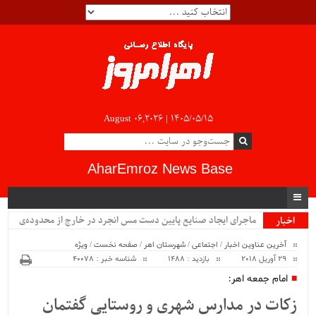
August 06,2026 |
۱۴۰۵/۰۵/۱۵
AharEmroz News Base
ماجرای ایجاد صنایع پایین دست مس انجرد در خارج از محدوده‌ی
اخبار
ویژه
شهرستان اهر چیست؟!!...
آخرین عناوین اخبار
/
اجتماعی
/
شهرستان اهر
/
صفحه نخست
/
ویژه
29 آوریل 2018
بازدید : 1488
شناسه خبر : 40078
امام جمعه اهر:
زکات در مدارس شهری و روستایی گفتمان