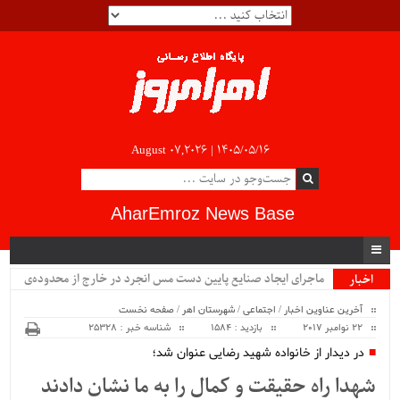
August 07,2026 |
۱۴۰۵/۰۵/۱۶
AharEmroz News Base
ماجرای ایجاد صنایع پایین دست مس انجرد در خارج از محدوده‌ی
اخبار
ویژه
شهرستان اهر چیست؟!!...
آخرین عناوین اخبار
/
اجتماعی
/
شهرستان اهر
/
صفحه نخست
22 نوامبر 2017
بازدید : 1584
شناسه خبر : 25328
در دیدار از خانواده شهید رضایی عنوان شد؛
شهدا راه حقیقت و کمال را به ما نشان دادند