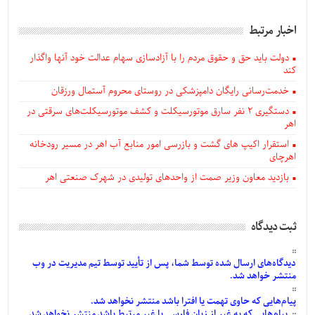
اخبار مرتبط
دولت باید حق و حقوق مردم را با آزادسازی سهام عدالت خود آنها واگذار
کند
خدمت‌رسانی رایگان دامپزشکی در روستای محروم آستمال ورزقان
دستگيری ۲ نفر سارق موتورسیکلت و کشف موتورسیکلت‌های سرقتی در
اهر
استقرار اکیپ های گشت و بازرسی امور منابع آب اهر در مسیر رودخانه
اهرچای
بازدید معاون وزیر صمت از واحدهای تولیدی در شهرک صنعتی اهر
ثبت دیدگاه
دیدگاه‌های
ارسال
شده
توسط شما، پس از
تأیید
توسط تیم مدیریت در وب
منتشر خواهد شد.
پیام‌هایی
که حاوی تهمت یا افترا باشد منتشر نخواهد شد.
پیام‌هایی
که به غیر از زبان فارسی یا غیر مرتبط باشد منتشر نخواهد شد.