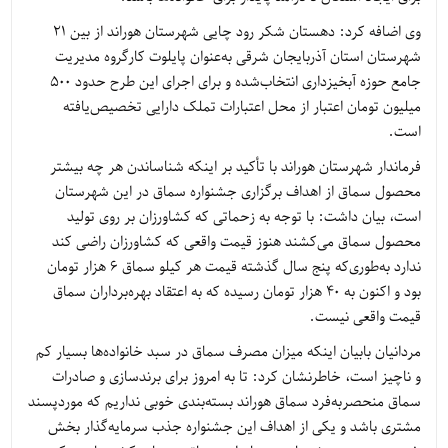
وی اضافه کرد: دهستان شکر رود چایی شهرستان هوراند از بین 21
شهرستان استان آذربایجان شرقی به‌عنوان پایلوت کارگروه مدیریت
جامع حوزه آبخیزداری انتخاب‌شده و برای اجرای این طرح حدود 500
میلیون تومان اعتبار از محل اعتبارات تملک دارایی تخصیص‌یافته
است.
فرماندار شهرستان هوراند با تأکید بر اینکه شناساندن هر چه بیشتر
محصول سماق از اهداف برگزاری جشنواره سماق در این شهرستان
است، بیان داشت: با توجه به زحماتی که کشاورزان بر روی تولید
محصول سماق می‌کشند هنوز قیمت واقعی که کشاورزان راضی کند
ندارد به‌طوری‌که پنج سال گذشته قیمت هر کیلو سماق 6 هزار تومان
بود و اکنون به 40 هزار تومان رسیده که به اعتقاد بهره‌برداران سماق
قیمت واقعی نیست.
مردانیان بابیان اینکه میزان مصرف سماق در سبد خانواده‌ها بسیار کم
و ناچیز است، خاطرنشان کرد: تا به امروز برای برندسازی و صادرات
سماق منحصربه‌فرد سماق هوراند بسته‌بندی خوبی نداریم که موردپسند
مشتری باشد و یکی از اهداف این جشنواره جذب سرمایه‌گذار بخش