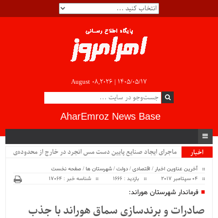
August 08,2026 |
۱۴۰۵/۰۵/۱۷
AharEmroz News Base
ماجرای ایجاد صنایع پایین دست مس انجرد در خارج از محدوده‌ی
اخبار
ویژه
شهرستان اهر چیست؟!!...
آخرین عناوین اخبار
/
اقتصادی
/
دولت
/
شهرستان ها
/
صفحه نخست
04 سپتامبر 2017
بازدید : 1666
شناسه خبر : 17064
فرماندار شهرستان هوراند:
صادرات و برندسازی سماق هوراند با جذب