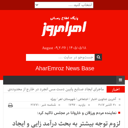
August 09,2026 |
۱۴۰۵/۰۵/۱۸
AharEmroz News Base
ماجرای ایجاد صنایع پایین دست مس انجرد در خارج از محدوده‌ی
اخبار
ویژه
شهرستان اهر چیست؟!!...
آخرین عناوین اخبار
/
اجتماعی
/
شهرستان اهر
/
ویژه
20 اکتبر 2017
بازدید : 1797
شناسه خبر : 21771
نماینده مردم ورزقان و خاروانا در مجلس تاکید کرد:
لزوم توجه بیشتر به بحث درآمد زایی و ایجاد