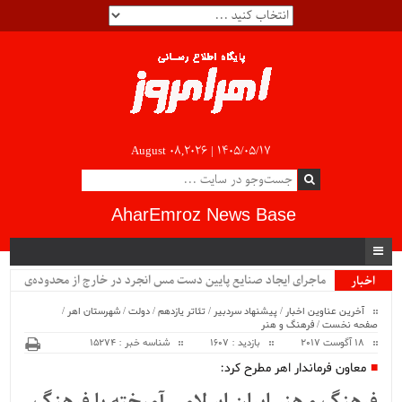
August 08,2026 |
۱۴۰۵/۰۵/۱۷
AharEmroz News Base
ماجرای ایجاد صنایع پایین دست مس انجرد در خارج از محدوده‌ی
اخبار
ویژه
شهرستان اهر چیست؟!!...
آخرین عناوین اخبار
/
پیشنهاد سردبیر
/
تئاتر یازدهم
/
دولت
/
شهرستان اهر
/
صفحه نخست
/
فرهنگ و هنر
18 آگوست 2017
بازدید : 1607
شناسه خبر : 15274
معاون فرماندار اهر مطرح کرد: