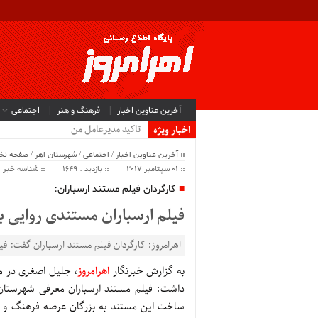
آخرین عناوین اخبار
فرهنگ و هنر
اجتماعی
تاکید مدیرعامل منطقه آزا.
اخبار ویژه
آخرین عناوین اخبار
/
اجتماعی
/
شهرستان اهر
/
صفحه ن
01 سپتامبر 2017
بازدید : 1649
شناسه خبر : 6927
کارگردان فیلم مستند ارسباران:
فیلم ارسباران مستندی روایی 
اهرامروز: کارگردان فیلم مستند ارسباران گفت: ف
به گزارش خبرنگار
اهرامروز
، جلیل اصغری در مر
ساخت این مستند به بزرگان عرصه فرهنگ و هنر