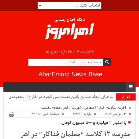
August 07,2026 |
۱۴۰۵/۰۵/۱۶
AharEmroz News Base
.
اخبار
ویژه
آخرین عناوین اخبار
/
اجتماعی
/
شهرستان اهر
/
صفحه نخست
03 نوامبر 2017
بازدید : 1233
شناسه خبر : 23400
با اعتبار ۲ میلیارد و ۵۰۰ میلیون تومان
مدرسه ۱۲ کلاسه “معلمان فداکار” در اهر