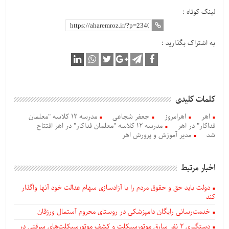
لینک کوتاه :
به اشتراک بگذارید :
کلمات کلیدی
اهر
اهرامروز
جعفر شجاعی
مدرسه ۱۲ کلاسه "معلمان
فداکار" در اهر
مدرسه ۱۲ کلاسه "معلمان فداکار" در اهر افتتاح
شد
مدیر آموزش و پرورش اهر
اخبار مرتبط
دولت باید حق و حقوق مردم را با آزادسازی سهام عدالت خود آنها واگذار
کند
خدمت‌رسانی رایگان دامپزشکی در روستای محروم آستمال ورزقان
دستگيری ۲ نفر سارق موتورسیکلت و کشف موتورسیکلت‌های سرقتی در