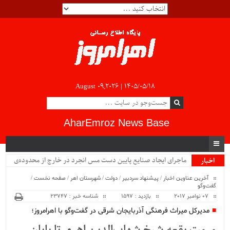
August 09,2026 |
۱۴۰۵/۰۵/۱۸
AharEmroz News Base
ماجرای ایجاد صنایع پایین دست مس انجرد در خارج از محدوده‌ی
اخبار
ویژه
شهرستان اهر چیست؟!!...
آخرین عناوین اخبار
/
پیشنهاد سردبیر
/
دولت
/
شهرستان اهر
/
صفحه نخست
/
گفت‌وگو
07 نوامبر 2017
بازدید : 1597
شناسه خبر : 23747
مدیرکل میراث فرهنگی آذربایجان شرقی در گفت‌وگو با اهرامروز؛