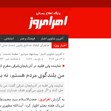
آخرین عناوین اخبار
فرهنگ و هنر
اجتماعی
ماجرای ایجاد صنایع پایین دست مس ا
اخبار ویژه
آخرین عناوین اخبار
/
پیشنهاد سردبیر
/
صفحه نخست
/
و
03 می 2018
بازدید : 1087
شناسه خبر : 40523
نماینده ولی فقیه در آذربایجان‌شرقی مطرح کر
من بلندگوی مردم هستم، نه بلن
نماینده ولی فقیه در آذربایجان شرقی گفت: من بل
حل کنند و اگر چیزی می‌گویم هدف جسارت نیست
به گزارش
اهرامروز
، حجت‌الاسلام سید محمدعلی آ
تبریک هفته معلم اظهار کرد: آیت‌الله مطهری 