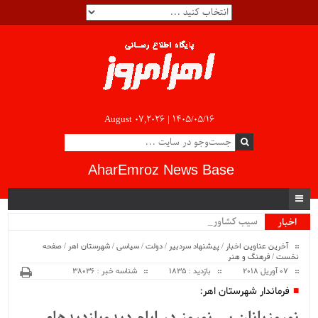
August 07,2026 |
۱۴۰۵/۰۵/۱۶
AharEmroz News Base
سیب کشاورزان _
اخبار
ویژه
آخرین عناوین اخبار
/
پیشنهاد سردبیر
/
دولت
/
سیاسی
/
شهرستان اهر
/
صفحه
نخست
/
فرهنگ و هنر
07 آوریل 2018
بازدید : 1835
شناسه خبر : 38036
فرماندار شهرستان اهر: