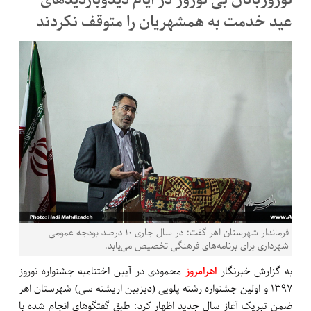
نوروزبانان بی نوروز در ایام دیدوبازدیدهای
عید خدمت به همشهریان را متوقف نکردند
فرماندار شهرستان اهر گفت: در سال جاری ۱۰ درصد بودجه عمومی
شهرداری برای برنامه‌های فرهنگی تخصیص می‌یابد.
به گزارش خبرنگار
اهرامروز
محمودی در آیین اختتامیه جشنواره نوروز
۱۳۹۷ و اولین جشنواره رشته پلویی (دیزبین اریشته سی) شهرستان اهر
ضمن تبریک آغاز سال جدید اظهار کرد: طبق گفتگوهای انجام شده با