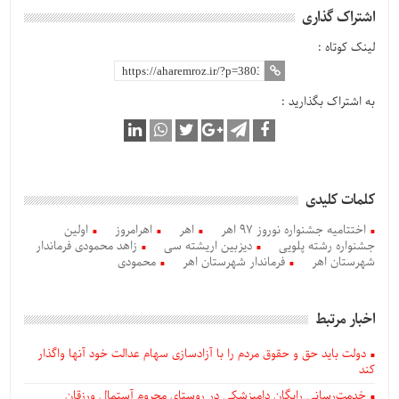
اشتراک گذاری
لینک کوتاه :
به اشتراک بگذارید :
کلمات کلیدی
اختتامیه جشنواره نوروز ۹۷ اهر
اهر
اهرامروز
اولین
جشنواره رشته پلویی
دیزبین اریشته سی
زاهد محمودی فرماندار
شهرستان اهر
فرماندار شهرستان اهر
محمودی
اخبار مرتبط
دولت باید حق و حقوق مردم را با آزادسازی سهام عدالت خود آنها واگذار
کند
خدمت‌رسانی رایگان دامپزشکی در روستای محروم آستمال ورزقان