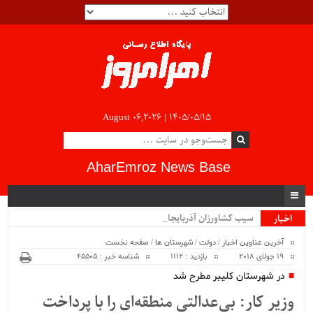
August 06,2026 |
۱۴۰۵/۰۵/۱۵
AharEmroz News Base
سیب کشاورزان آذربایجان ش.
اخبار
ویژه
آخرین عناوین اخبار
/
دولت
/
شهرستان ها
/
صفحه نخست
19 جولای 2018
بازدید : 1112
شناسه خبر : 45505
در شهرستان کلیبر مطرح شد
وزیر کار: بی‌عدالتی منطقه‌ای را با پرداخت