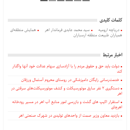
کلمات کلیدی
دریاچه ارومیه
سید محمد عابدی فرماندار اهر
همایش منطقه‌ای
همیاران طبیعت منطقه ارسباران
اخبار مرتبط
دولت باید حق و حقوق مردم را با آزادسازی سهام عدالت خود آنها واگذار
کند
خدمت‌رسانی رایگان دامپزشکی در روستای محروم آستمال ورزقان
دستگيری ۲ نفر سارق موتورسیکلت و کشف موتورسیکلت‌های سرقتی در
اهر
استقرار اکیپ های گشت و بازرسی امور منابع آب اهر در مسیر رودخانه
اهرچای
بازدید معاون وزیر صمت از واحدهای تولیدی در شهرک صنعتی اهر