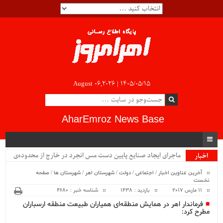
August 06,2026 |
۱۴۰۵/۰۵/۱۵
AharEmroz News Base
ماجرای ایجاد صنایع پایین دست مس انجرد در خارج از محدوده‌ی
اخبار
ویژه
شهرستان اهر چیست؟!!...
آخرین عناوین اخبار
/
اجتماعی
/
دولت
/
شهرستان اهر
/
شهرستان ها
/
صفحه
نخست
11 مارس 2017
بازدید : 1438
شناسه خبر : 4680
فرماندار اهر در همایش منطقه‌ای همیاران طبیعت منطقه ارسباران
مطرح کرد: