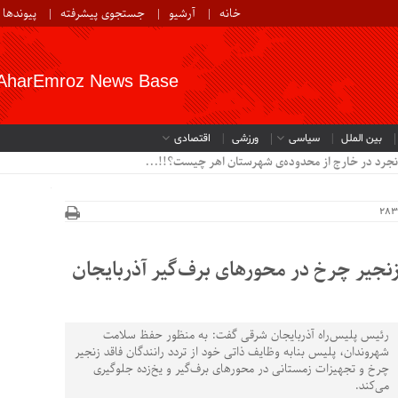
خانه
آرشیو
جستجوی پیشرفته
پیوندها
AharEmroz News Base
بین الملل
سیاسی
ورزشی
اقتصادی
نجرد در خارج از محدوده‌ی شهرستان اهر چیست؟!!...
زنجیر چرخ در محورهای برف‌گیر آذربایجان
رئیس پلیس‌راه آذربایجان شرقی گفت: به منظور حفظ سلامت
شهروندان، پلیس بنابه وظایف ذاتی خود از تردد رانندگان فاقد زنجیر
چرخ و تجهیزات زمستانی در محورهای برف‌گیر و یخ‌زده جلوگیری
می‌کند.