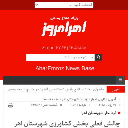
August 06,2026 |
۱۴۰۵/۰۵/۱۵
AharEmroz News Base
ماجرای ایجاد صنایع پایین دست مس انجرد در خارج از محدوده‌ی
اخبار
ویژه
شهرستان اهر چیست؟!!...
آخرین عناوین اخبار
/
دولت
/
شهرستان اهر
/
صفحه نخست
21 ژوئن 2018
بازدید : 1154
شناسه خبر : 43803
فرماندار شهرستان اهر:
چالش فعلی بخش کشاورزی شهرستان اهر