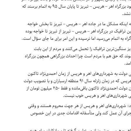
– تبریز را به‌پیش کشیدم که آقای روحانی قرار بود بزرگراه اهر – هریس – تبریز تا پایان سال 95 به اتمام برسند که
 نشد.
ه اینکه مشکل ما در جاده اهر – هریس – تبریز تا بخش خواجه
ن ترافیک در بزرگراه اهر – هریس – تبریز از تبریز تا خواجه بوده
اه به اتمام می‌رسید اما نرسیده و این امر برای ما جای سؤال است.
ز سنگین‌ترین ترافیک را تحمل می‌کنند و مردم از این بابت
وند که حق هم با مردم است چرا احداث بزرگراهی همچون بزرگراه
ز اینکه بدهی 12 میلیارد تومانی دولت به شهرداری‌های اهر و هریس از زمان احمدی‌نژاد تاکنون
پرداخت‌نشده است، گفت: شهرداری‌های اهر و هریس که در زمان زلزله سال 91 منطقه ارسباران و با تصویب دولت
پروانه ساخت و ساز رایگان صادر کرده‌اند از زمان دولت احمدی‌نژاد تاکنون باقی‌مانده و فقط 250 میلیون تومان از
لی شهرداری‌های اهر و هریس خوب نیست.
د: شهرداری‌های اهر و هریس از هر جهت محروم هستند و وقتی
 اجرای آن عمل کند ولی متأسفانه اقدامات جدی در این خصوص
ه اهر – هریس – تبریز از مسئولین گرفته تا پیمانکاران برای همه