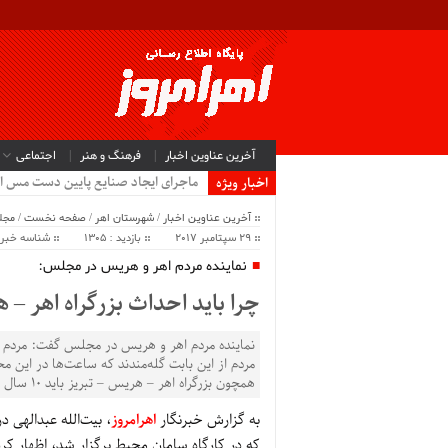
آخرین عناوین اخبار
فرهنگ و هنر
اجتماعی
ماجرای ایجاد صنایع پایین دست مس ا
اخبار ویژه
آخرین عناوین اخبار
/
شهرستان اهر
/
صفحه نخست
/
مج
29 سپتامبر 2017
بازدید : 1305
شناسه خبر : 658
نماینده مردم اهر و هریس در مجلس:
چرا باید احداث بزرگراه اهر – هریس – تبری
نماینده مردم اهر و هریس در مجلس گفت: مردم در
مردم از این بابت گله‌مندند که ساعت‌ها در این 
همچون بزرگراه اهر – هریس – تبریز باید 10 سال به طول بیانجامد.
به گزارش خبرنگار
اهرامروز
، بیت‌الله عبدالهی
که در کارگاه سامان محیط برگزار شد، اظهار کر