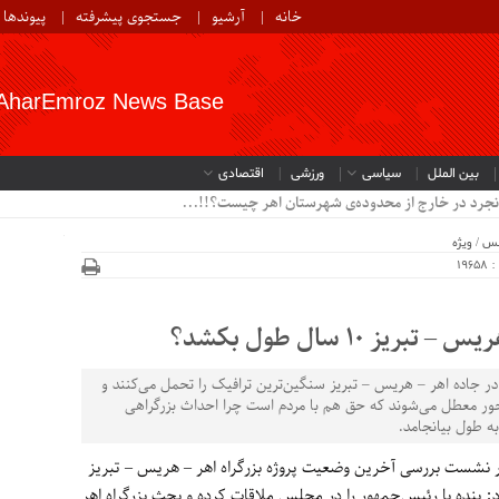
خانه
آرشیو
جستجوی پیشرفته
پیوندها
AharEmroz News Base
بین الملل
سیاسی
ورزشی
اقتصادی
نجرد در خارج از محدوده‌ی شهرستان اهر چیست؟!!...
لس
/
ویژه
19
ز 10 سال طول بکشد؟
 جاده اهر – هریس – تبریز سنگین‌ترین ترافیک را تحمل می‌کنند و
محور معطل می‌شوند که حق هم با مردم است چرا احداث بزرگراهی
 در نشست بررسی آخرین وضعیت پروژه بزرگراه اهر – هریس – تبریز
د: بنده با رئیس‌جمهور را در مجلس ملاقات کرده و بحث بزرگراه اهر