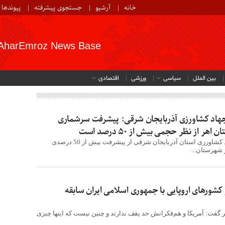
خانه
آرشیو
جستجوی پیشرفته
پیوندها
AharEmroz News Base
بین الملل
سیاسی
ورزشی
اقتصادی
اد کشاورزی آذربایجان شرقی: پیشرفت سرشماری
ر از نظر حجمی بیش از 50 درصد است
سرپرست سازمان جهاد کشاورزی استان آذربایجان شرقی از پیشرفت بیش از 50 درصدی
شهرستان...
کشورهای اروپایی با جمهوری اسلامی ایران سابقه
 گفت: آمریکا و هم‌فکرانش حد یقف ندارند و چنین نیست که اینها چیزی