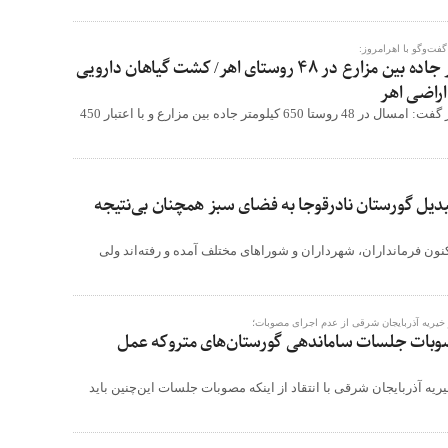
فت‌وگو با اهرامروز:
احداث 650 کیلومتر جاده بین مزارع در 48 روستای اهر/ کشت گیاهان دارویی
مدیر جهاد کشاورزی اهر گفت: امسال در 48 روستا 650 کیلومتر جاده بین مزارع و با اعتبار 450
دیل گورستان نادرقوجا به فضای سبز همچنان بی‌نتیجه
نون فرمانداران، شهرداران و شوراهای مختلف آمده و رفته‌اند ولی
 خیریه آذربایجان شرقی از عدم اجرای مصوبات؛
صوبات جلسات ساماندهی گورستان‌های متروکه عمل
ریه آذربایجان شرقی با انتقاد از اینکه مصوبات جلسات این‌چنین باید