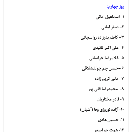
روز چهارم:
۱
–
اسماعیل امانی
۲
–
صفر امانی
۳
–
کاظم بدرزاده رواسجانی
۴
–
علی اکبر تائیدی
۵
–
غلامرضا خراسانی
۶
–
حسن چم چولقشلاقی
7- دلبر کریم زاده
8-
محمدرضا قلی پور
9- قادر مختاریان
10- آزاده نوروزی وفا (آشیان)
11- حسین هادی
12- همت جو اصغر