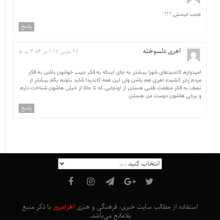
عجب لیستی !!!
پاسخ
اهری دلسوخته
28 مارس 2017 در 4:54 ب.ظ
امیدوارم کاندیدهای شورا بیشتر به جای اینکه به فکر جیب خوشون باشن به فکر
مردم زجر کشیده اهری هم باشن ولی این همه کاندیدا شاید بتونم بگم بیشتر از
نصف به فکر منفعت طلبی هستن از اونجایی که تا حالا از خیلی هاشون شناخت دارم
و برخی هاشون دوست من هستن
پاسخ
استفاده از مطالب سایت خبری، فرهنگی و هنری
اهرامروز
با ذکر منبع
بلامانع
می‌باشد
.