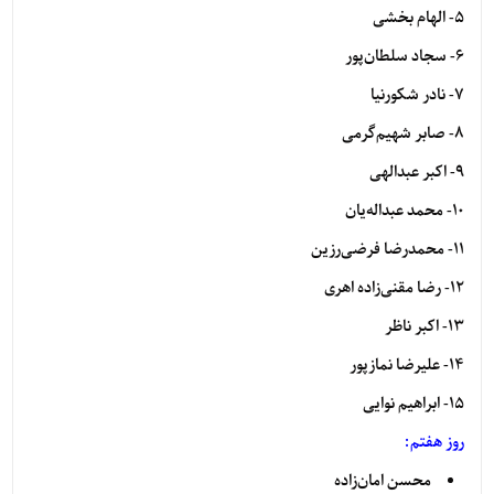
5- الهام بخشی
6- سجاد سلطان‌پور
7- نادر شکورنیا
8- صابر شهیم‌گرمی
9- اکبر عبدالهی
10- محمد عبداله‌یان
11- محمدرضا فرضی‌رزین
12- رضا مقنی‌زاده ‌اهری
13- اکبر ناظر
14- علیرضا نمازپور
15- ابراهیم نوایی
روز هفتم
:
محسن امان‌زاده