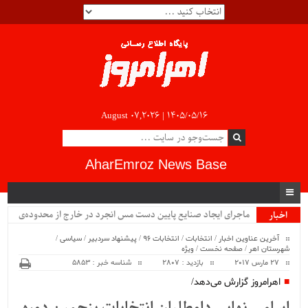
August 07,2026 |
۱۴۰۵/۰۵/۱۶
AharEmroz News Base
ماجرای ایجاد صنایع پایین دست مس انجرد در خارج از محدوده‌ی
اخبار
ویژه
شهرستان اهر چیست؟!!...
آخرین عناوین اخبار
/
انتخابات
/
انتخابات 96
/
پیشنهاد سردبیر
/
سیاسی
/
شهرستان اهر
/
صفحه نخست
/
ویژه
27 مارس 2017
بازدید : 2807
شناسه خبر : 5853
اهرامروز گزارش می‌دهد/