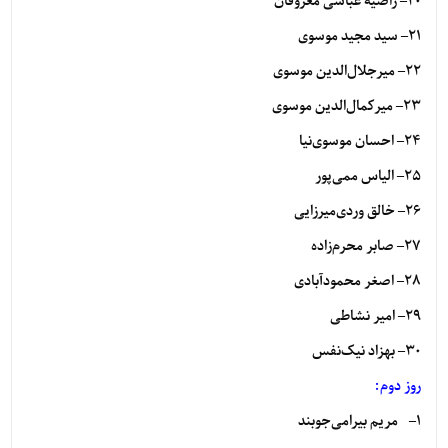
۲۰
– راضیه عباسی معروفان
۲۱
– سید مجید موسوی
۲۲
– میرجلال‌الدین موسوی
۲۳
– میرکمال‌الدین موسوی
۲۴
– احسان موسوی‌نیا
۲۵
– الیاس ممی‌پور
۲۶
– خالق وردی‌میرزایی
۲۷
– صابر محرم‌زاده
۲۸
– اصغر محمودآبادی
۲۹
– امیر نشاطی
۳۰
– بهزاد نیک‌نفس
روز دوم:
۱
– مریم بیرامی‌جوبند