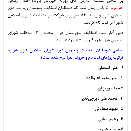
بر اساس سلسله گزارش های روزانه خبرنگار پایگاه اطلاع رسانی
اهرامروز
تا پایان زمان ثبت نام داوطلبان انتخابات پنجمین وره شوراهای
اسلامی شهر و روستا، 114 نفر برای شرکت در انتخابات شورای اسلامی
شهر اهر ثبت نام کردند.
طبق آمار ستاد انتخابات شهرستان اهر از مجموع 114 داوطلب شورای
اسلامی شهر اهر، 9 زن و 105 مرد هستند.
اسامی داوطلبان انتخابات پنجمین دوره شورای اسلامی شهر اهر به
ترتیب روزهای ثبت نام و حروف الفبا درج شده است؛
۱
– علی اسحقی
۲
– میر محمد اعلم‌الهدا
۳
– منصور بهاری
۴
– محمد علی دیزجی‌قدیم
۵
– بهبود سعادتی
۶
– رحیم سیابی
۷
– صالح شیری