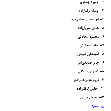
۲
– بهبود جعفری
۳
– پیمان رضازاده
۴
– ابوالفضل رضایی‌فرد
۵
– هادی سرباززاده
۶
– محمود سعادتی
۷
– حامد سعادتی
۸
– امیدعلی شیخی
۹
– جابر صادقی‌آذر
۱۰
– نسرین صلاتی
۱۱
– کریم عزتی‌همراهلو
۱۲
– جلیل کاظم‌زاده
۱۳
– رسول مرادی
روز سوم: